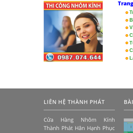
Trang
T
B
V
C
T
C
L
LIÊN HỆ THÀNH PHÁT
BÀ
Cửa Hàng Nhôm Kính
Thành Phát Hân Hạnh Phục