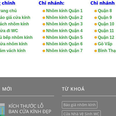
 chính
Chi nhánh:
Chi nhánh
rang chủ
Nhôm kính Quận 1
Quận 8
áo giá cửa kính
Nhôm kính Quận 2
Quận 9
ách nhôm kính
Nhôm kính Quận 3
Quận 10
ửa đi WC
Nhôm kính Quận 4
Quận 11
ủ bếp nhôm kính
Nhôm kính Quận 5
Quận 12
ửa nhôm kính
Nhôm kính Quận 6
Gò Vấp
àm vách kính
Nhôm kính Quận 7
Bình Th
I MỚI
TỪ KHOÁ
Báo giá nhôm kính
KÍCH THƯỚC LỖ
BAN CỬA KÍNH ĐẸP
Cửa Nhà Vệ Sinh WC