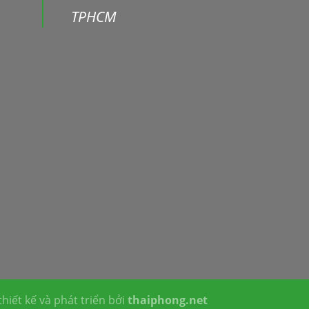
TPHCM
hiết kế và phát triển bởi
thaiphong.net