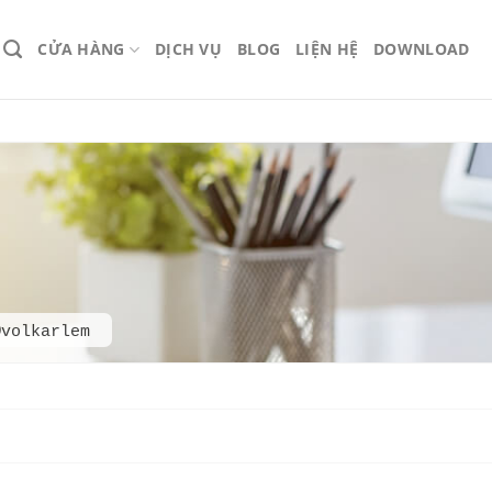
CỬA HÀNG
DỊCH VỤ
BLOG
LIỆN HỆ
DOWNLOAD
@volkarlem