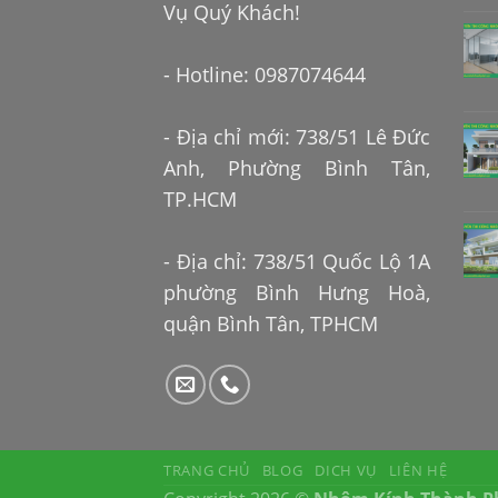
Vụ Quý Khách!
- Hotline: 0987074644
- Địa chỉ mới: 738/51 Lê Đức
Anh, Phường Bình Tân,
TP.HCM
- Địa chỉ: 738/51 Quốc Lộ 1A
phường Bình Hưng Hoà,
quận Bình Tân, TPHCM
TRANG CHỦ
BLOG
DICH VỤ
LIÊN HỆ