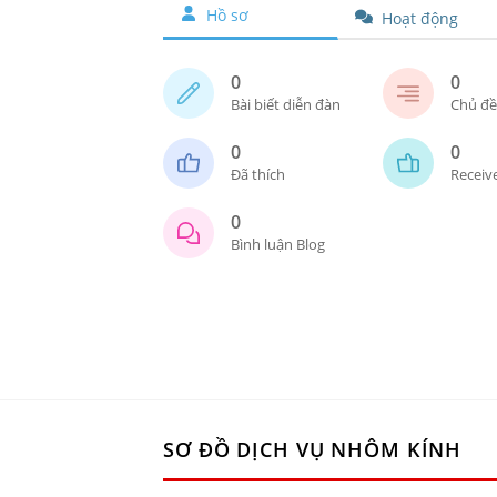
Hồ sơ
Hoạt động
0
0
Bài biết diễn đàn
Chủ đề
0
0
Đã thích
Receiv
0
Bình luận Blog
SƠ ĐỒ DỊCH VỤ NHÔM KÍNH