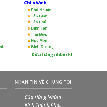
Chi nhánh
Phú Nhuận
Tân Bình
Tân Phú
Bình Tân
Thủ Đức
Hóc Môn
ạnh
Bình Dương
Cửa hàng nhôm kính
-
Cửa kính
-
V
NHẬN TIN VỀ CHÚNG TÔI
Cửa Hàng Nhôm
Kính Thành Phát