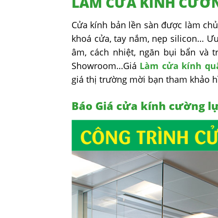
LÀM CỬA KÍNH CƯỜN
Cửa kính bản lền sàn được làm chủ 
khoá cửa, tay nắm, nẹp silicon… Ưu
âm, cách nhiệt, ngăn bụi bẩn và 
Showroom…Giá
Làm cửa kính qu
giá thị trường mời bạn tham khảo h
Báo Giá cửa kính cường lự