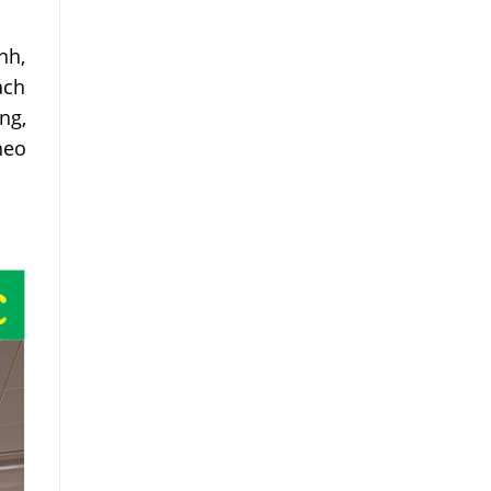
nh,
ách
ng,
heo