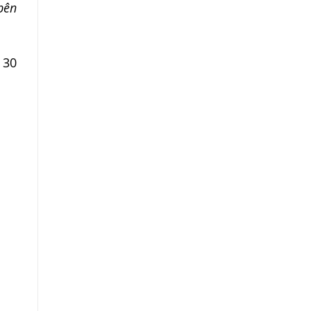
bên
 30