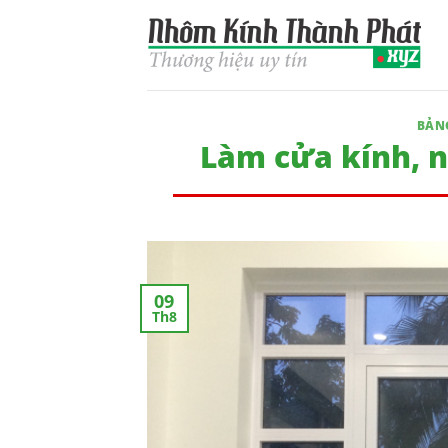
Skip
to
content
BẢN
Làm cửa kính, n
09
Th8