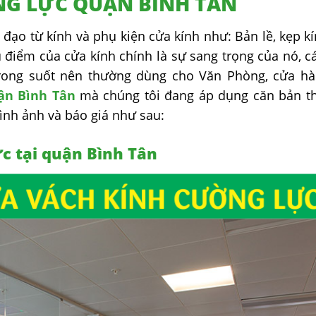
G LỰC QUẬN BÌNH TÂN
đạo từ kính và phụ kiện cửa kính như: Bản lề, kẹp kí
 điểm của cửa kính chính là sự sang trọng của nó, c
trong suốt nên thường dùng cho Văn Phòng, cửa hà
ận Bình Tân
mà chúng tôi đang áp dụng căn bản t
ình ảnh và báo giá như sau:
c tại quận Bình Tân