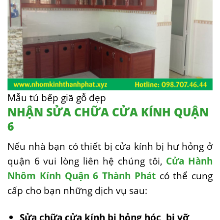
Mẫu tủ bếp giã gỗ đẹp
NHẬN SỬA CHỮA CỬA KÍNH QUẬN
6
Nếu nhà bạn có thiết bị cửa kính bị hư hỏng ở
quận 6 vui lòng liên hệ chúng tôi,
Cửa Hành
Nhôm Kính Quận 6 Thành Phát
có thể cung
cấp cho bạn những dịch vụ sau:
Sửa chữa cửa kính bị hỏng hóc
,
bị vỡ