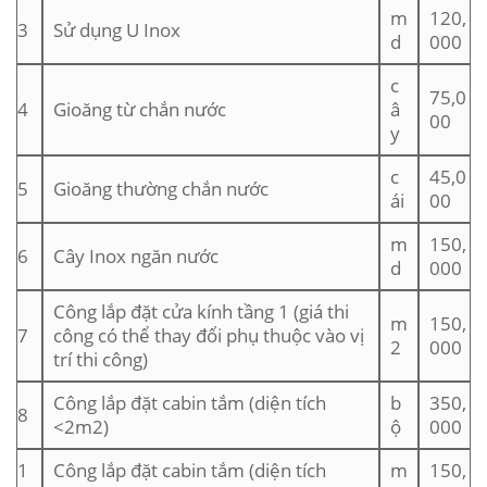
m
120,
3
Sử dụng U Inox
d
000
c
75,0
4
Gioăng từ chắn nước
â
00
y
c
45,0
5
Gioăng thường chắn nước
ái
00
m
150,
6
Cây Inox ngăn nước
d
000
Công lắp đặt cửa kính tầng 1 (giá thi
m
150,
7
công có thể thay đổi phụ thuộc vào vị
2
000
trí thi công)
Công lắp đặt cabin tắm (diện tích
b
350,
8
<2m2)
ộ
000
1
Công lắp đặt cabin tắm (diện tích
m
150,