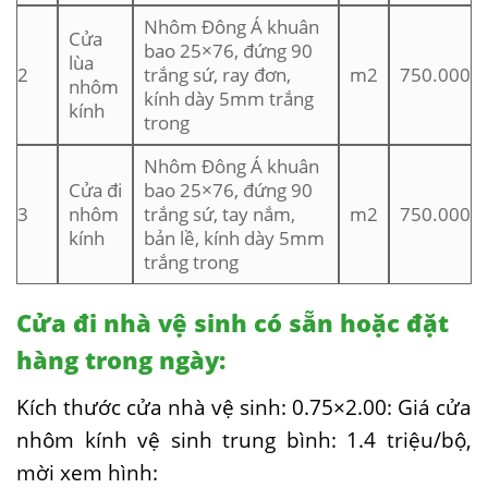
Nhôm Đông Á khuân
Cửa
bao 25×76, đứng 90
lùa
2
trắng sứ, ray đơn,
m2
750.000
nhôm
kính dày 5mm trắng
kính
trong
Nhôm Đông Á khuân
Cửa đi
bao 25×76, đứng 90
3
nhôm
trắng sứ, tay nắm,
m2
750.000
kính
bản lề, kính dày 5mm
trắng trong
Cửa đi nhà vệ sinh có sẵn hoặc đặt
hàng trong ngày:
Kích thước cửa nhà vệ sinh: 0.75×2.00: Giá cửa
nhôm kính vệ sinh trung bình: 1.4 triệu/bộ,
mời xem hình: