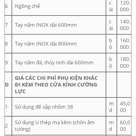
c
120.
6
Ngõng chế
ái
000
c
140.
7
Tay nắm INOX dài 600mm
ái
000
b
160.
8
Tay nắm INOX dài 800mm
ộ
000
b
180.
9
Tay nắm đá, thủy tinh dài 600mm
ộ
000
GIÁ CÁC CHI PHÍ PHỤ KIỆN KHÁC
D
ĐI KÈM THEO CỬA KÍNH CƯỜNG
LỰC
m
45,0
1
Sử dụng đế sập nhôm 38
d
00
Sử dụng U thép mạ kẽm (chôn âm
m
60,0
2
tường)
d
00