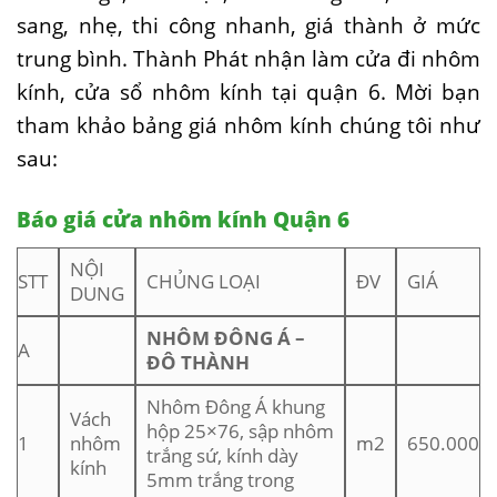
sang, nhẹ, thi công nhanh, giá thành ở mức
trung bình. Thành Phát nhận làm cửa đi nhôm
kính, cửa sổ nhôm kính tại quận 6. Mời bạn
tham khảo bảng giá nhôm kính chúng tôi như
sau:
Báo giá cửa nhôm kính Quận 6
NỘI
STT
CHỦNG LOẠI
ĐV
GIÁ
DUNG
NHÔM ĐÔNG Á –
A
ĐÔ THÀNH
Nhôm Đông Á khung
Vách
hộp 25×76, sập nhôm
1
nhôm
m2
650.000
trắng sứ, kính dày
kính
5mm trắng trong