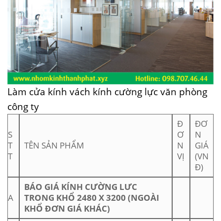
Làm cửa kính vách kính cường lực văn phòng
công ty
Đ
ĐƠ
S
Ơ
N
T
TÊN SẢN PHẨM
N
GIÁ
T
VỊ
(VN
Đ)
BÁO GIÁ KÍNH CƯỜNG LƯC
A
TRONG KHỔ 2480 X 3200 (NGOÀI
KHỔ ĐƠN GIÁ KHÁC)