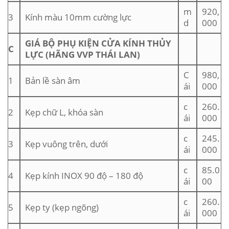
m
920,
3
Kính màu 10mm cường lực
d
000
GIÁ BỘ PHỤ KIỆN CỬA KÍNH THỦY
C
LỰC (HÃNG VVP THÁI LAN)
C
980,
1
Bản lề sàn âm
ái
000
c
260.
2
Kẹp chữ L, khóa sàn
ái
000
c
245.
3
Kẹp vuông trên, dưới
ái
000
c
85.0
4
Kẹp kính INOX 90 độ – 180 độ
ái
00
c
260.
5
Kẹp ty (kẹp ngõng)
ái
000