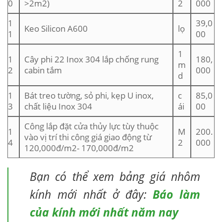
0
>2m2)
2
000
1
39,0
Keo Silicon A600
lọ
1
00
1
1
Cây phi 22 Inox 304 lắp chống rung
180,
m
2
cabin tắm
000
d
1
Bát treo tường, sỏ phi, kẹp U inox,
c
85,0
3
chất liệu Inox 304
ái
00
Công lắp đặt cửa thủy lực tùy thuộc
1
M
200.
vào vị trí thi công giá giao động từ
4
2
000
120,000đ/m2- 170,000đ/m2
Bạn có thể xem bảng giá nhôm
kính mới nhất ở đây:
Báo làm
của kính mới nhất năm nay