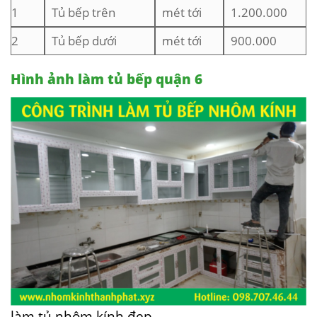
1
Tủ bếp trên
mét tới
1.200.000
2
Tủ bếp dưới
mét tới
900.000
Hình ảnh làm tủ bếp quận 6
làm tủ nhôm kính đẹp