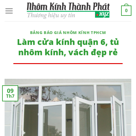
Skip
0
to
content
BẢNG BÁO GIÁ NHÔM KÍNH TPHCM
Làm cửa kính quận 6, tủ
nhôm kính, vách đẹp rẻ
09
Th7