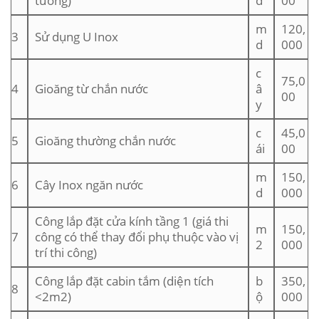
tường)
d
00
m
120,
3
Sử dụng U Inox
d
000
c
75,0
4
Gioăng từ chắn nước
â
00
y
c
45,0
5
Gioăng thường chắn nước
ái
00
m
150,
6
Cây Inox ngăn nước
d
000
Công lắp đặt cửa kính tầng 1 (giá thi
m
150,
7
công có thể thay đổi phụ thuộc vào vị
2
000
trí thi công)
Công lắp đặt cabin tắm (diện tích
b
350,
8
<2m2)
ộ
000