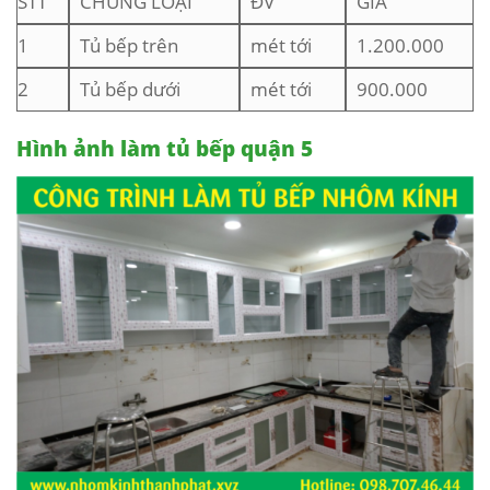
STT
CHỦNG LOẠI
ĐV
GIÁ
1
Tủ bếp trên
mét tới
1.200.000
2
Tủ bếp dưới
mét tới
900.000
Hình ảnh làm tủ bếp quận 5