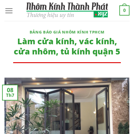
Skip
0
to
content
BẢNG BÁO GIÁ NHÔM KÍNH TPHCM
Làm cửa kính, vác kính,
cửa nhôm, tủ kính quận 5
08
Th7