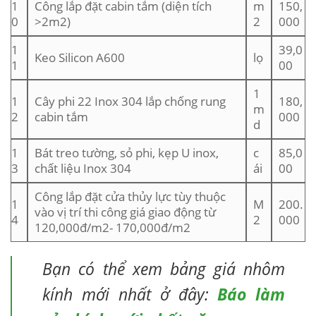
1
Công lắp đặt cabin tắm (diện tích
m
150,
0
>2m2)
2
000
1
39,0
Keo Silicon A600
lọ
1
00
1
1
Cây phi 22 Inox 304 lắp chống rung
180,
m
2
cabin tắm
000
d
1
Bát treo tường, sỏ phi, kẹp U inox,
c
85,0
3
chất liệu Inox 304
ái
00
Công lắp đặt cửa thủy lực tùy thuộc
1
M
200.
vào vị trí thi công giá giao động từ
4
2
000
120,000đ/m2- 170,000đ/m2
Bạn có thể xem bảng giá nhôm
kính mới nhất ở đây:
Báo làm