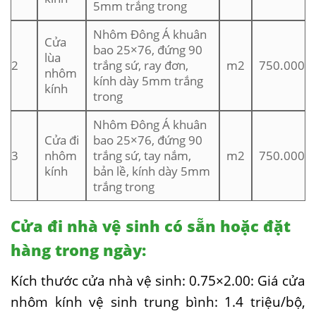
5mm trắng trong
Nhôm Đông Á khuân
Cửa
bao 25×76, đứng 90
lùa
2
trắng sứ, ray đơn,
m2
750.000
nhôm
kính dày 5mm trắng
kính
trong
Nhôm Đông Á khuân
Cửa đi
bao 25×76, đứng 90
3
nhôm
trắng sứ, tay nắm,
m2
750.000
kính
bản lề, kính dày 5mm
trắng trong
Cửa đi nhà vệ sinh có sẵn hoặc đặt
hàng trong ngày:
Kích thước cửa nhà vệ sinh: 0.75×2.00: Giá cửa
nhôm kính vệ sinh trung bình: 1.4 triệu/bộ,