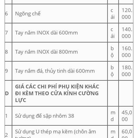
c
120.
6
Ngõng chế
ái
000
c
140.
7
Tay nắm INOX dài 600mm
ái
000
b
160.
8
Tay nắm INOX dài 800mm
ộ
000
b
180.
9
Tay nắm đá, thủy tinh dài 600mm
ộ
000
GIÁ CÁC CHI PHÍ PHỤ KIỆN KHÁC
D
ĐI KÈM THEO CỬA KÍNH CƯỜNG
LỰC
m
45,0
1
Sử dụng đế sập nhôm 38
d
00
Sử dụng U thép mạ kẽm (chôn âm
m
60,0
2