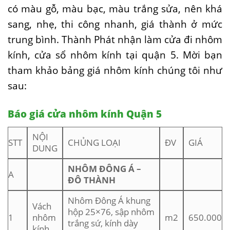
có màu gỗ, màu bạc, màu trắng sửa, nên khá
sang, nhẹ, thi công nhanh, giá thành ở mức
trung bình. Thành Phát nhận làm cửa đi nhôm
kính, cửa sổ nhôm kính tại quận 5. Mời bạn
tham khảo bảng giá nhôm kính chúng tôi như
sau:
Báo giá cửa nhôm kính Quận 5
NỘI
STT
CHỦNG LOẠI
ĐV
GIÁ
DUNG
NHÔM ĐÔNG Á –
A
ĐÔ THÀNH
Nhôm Đông Á khung
Vách
hộp 25×76, sập nhôm
1
nhôm
m2
650.000
trắng sứ, kính dày
kính