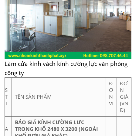
Làm cửa kính vách kính cường lực văn phòng
công ty
Đ
ĐƠ
S
Ơ
N
T
TÊN SẢN PHẨM
N
GIÁ
T
VỊ
(VN
Đ)
BÁO GIÁ KÍNH CƯỜNG LƯC
A
TRONG KHỔ 2480 X 3200 (NGOÀI
KHỔ ĐƠN GIÁ KHÁC)