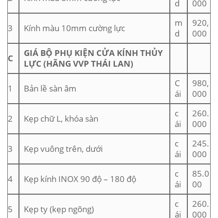
d
000
m
920,
3
Kính màu 10mm cường lực
d
000
GIÁ BỘ PHỤ KIỆN CỬA KÍNH THỦY
C
LỰC (HÃNG VVP THÁI LAN)
C
980,
1
Bản lề sàn âm
ái
000
c
260.
2
Kẹp chữ L, khóa sàn
ái
000
c
245.
3
Kẹp vuông trên, dưới
ái
000
c
85.0
4
Kẹp kính INOX 90 độ – 180 độ
ái
00
c
260.
5
Kẹp ty (kẹp ngõng)
ái
000