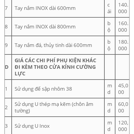
c
140.
7
Tay nắm INOX dài 600mm
ái
000
b
160.
8
Tay nắm INOX dài 800mm
ộ
000
b
180.
9
Tay nắm đá, thủy tinh dài 600mm
ộ
000
GIÁ CÁC CHI PHÍ PHỤ KIỆN KHÁC
D
ĐI KÈM THEO CỬA KÍNH CƯỜNG
LỰC
m
45,0
1
Sử dụng đế sập nhôm 38
d
00
Sử dụng U thép mạ kẽm (chôn âm
m
60,0
2
tường)
d
00
m
120,
3
Sử dụng U Inox
d
000