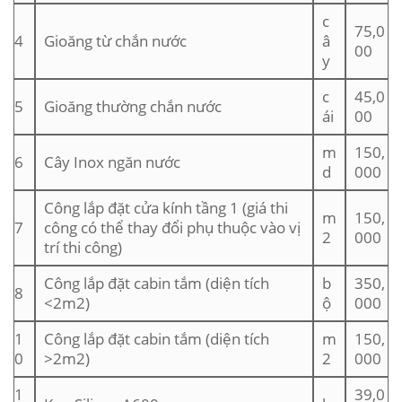
c
75,0
4
Gioăng từ chắn nước
â
00
y
c
45,0
5
Gioăng thường chắn nước
ái
00
m
150,
6
Cây Inox ngăn nước
d
000
Công lắp đặt cửa kính tầng 1 (giá thi
m
150,
7
công có thể thay đổi phụ thuộc vào vị
2
000
trí thi công)
Công lắp đặt cabin tắm (diện tích
b
350,
8
<2m2)
ộ
000
1
Công lắp đặt cabin tắm (diện tích
m
150,
0
>2m2)
2
000
1
39,0