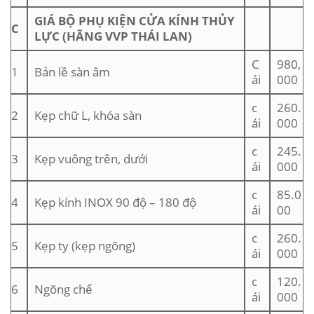
GIÁ BỘ PHỤ KIỆN CỬA KÍNH THỦY
C
LỰC (HÃNG VVP THÁI LAN)
C
980,
1
Bản lề sàn âm
ái
000
c
260.
2
Kẹp chữ L, khóa sàn
ái
000
c
245.
3
Kẹp vuông trên, dưới
ái
000
c
85.0
4
Kẹp kính INOX 90 độ – 180 độ
ái
00
c
260.
5
Kẹp ty (kẹp ngõng)
ái
000
c
120.
6
Ngõng chế
ái
000