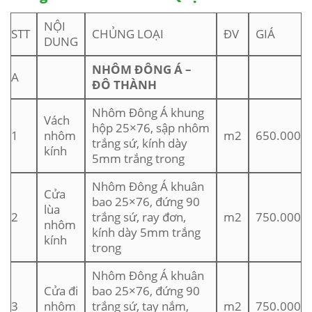
NỘI
STT
CHỦNG LOẠI
ĐV
GIÁ
DUNG
NHÔM ĐÔNG Á –
A
ĐÔ THÀNH
Nhôm Đông Á khung
Vách
hộp 25×76, sập nhôm
1
nhôm
m2
650.000
trắng sứ, kính dày
kính
5mm trắng trong
Nhôm Đông Á khuân
Cửa
bao 25×76, đứng 90
lùa
2
trắng sứ, ray đơn,
m2
750.000
nhôm
kính dày 5mm trắng
kính
trong
Nhôm Đông Á khuân
Cửa đi
bao 25×76, đứng 90
3
nhôm
trắng sứ, tay nắm,
m2
750.000