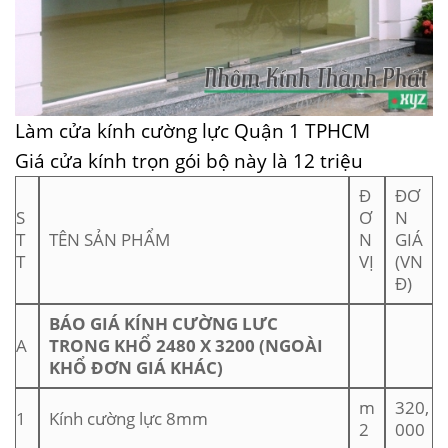
Làm cửa kính cường lực Quận 1 TPHCM
Giá cửa kính trọn gói bộ này là 12 triệu
Đ
ĐƠ
S
Ơ
N
T
TÊN SẢN PHẨM
N
GIÁ
T
VỊ
(VN
Đ)
BÁO GIÁ KÍNH CƯỜNG LƯC
A
TRONG KHỔ 2480 X 3200 (NGOÀI
KHỔ ĐƠN GIÁ KHÁC)
m
320,
1
Kính cường lực 8mm
2
000