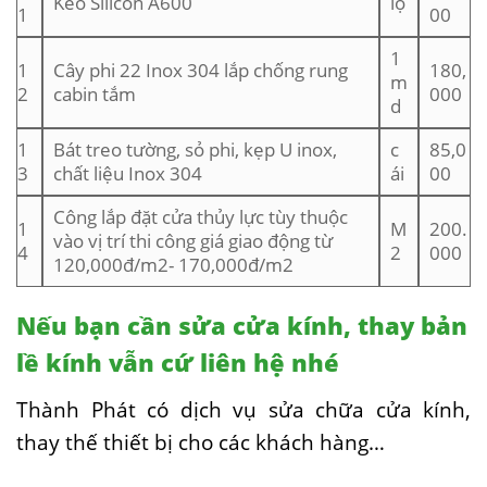
Keo Silicon A600
lọ
1
00
1
1
Cây phi 22 Inox 304 lắp chống rung
180,
m
2
cabin tắm
000
d
1
Bát treo tường, sỏ phi, kẹp U inox,
c
85,0
3
chất liệu Inox 304
ái
00
Công lắp đặt cửa thủy lực tùy thuộc
1
M
200.
vào vị trí thi công giá giao động từ
4
2
000
120,000đ/m2- 170,000đ/m2
Nếu bạn cần sửa cửa kính, thay bản
lề kính vẫn cứ liên hệ nhé
Thành Phát có dịch vụ sửa chữa cửa kính,
thay thế thiết bị cho các khách hàng…