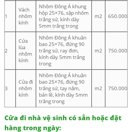
Nhôm Đông Á khung
Vách
hộp 25×76, sập nhôm
1
nhôm
m2
650.000
trắng sứ, kính dày
kính
5mm trắng trong
Nhôm Đông Á khuân
Cửa
bao 25×76, đứng 90
lùa
2
trắng sứ, ray đơn,
m2
750.000
nhôm
kính dày 5mm trắng
kính
trong
Nhôm Đông Á khuân
Cửa đi
bao 25×76, đứng 90
3
nhôm
trắng sứ, tay nắm,
m2
750.000
kính
bản lề, kính dày 5mm
trắng trong
Cửa đi nhà vệ sinh có sẵn hoặc đặt
hàng trong ngày: