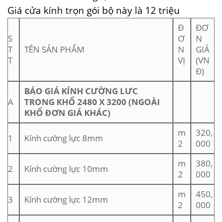
Giá cửa kính trọn gói bộ này là 12 triệu
Đ
ĐƠ
S
Ơ
N
T
TÊN SẢN PHẨM
N
GIÁ
T
VỊ
(VN
Đ)
BÁO GIÁ KÍNH CƯỜNG LƯC
A
TRONG KHỔ 2480 X 3200 (NGOÀI
KHỔ ĐƠN GIÁ KHÁC)
m
320,
1
Kính cường lực 8mm
2
000
m
380,
2
Kính cường lực 10mm
2
000
m
450,
3
Kính cường lực 12mm
2
000