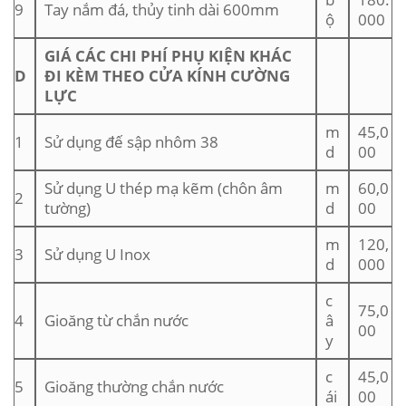
9
Tay nắm đá, thủy tinh dài 600mm
ộ
000
GIÁ CÁC CHI PHÍ PHỤ KIỆN KHÁC
D
ĐI KÈM THEO CỬA KÍNH CƯỜNG
LỰC
m
45,0
1
Sử dụng đế sập nhôm 38
d
00
Sử dụng U thép mạ kẽm (chôn âm
m
60,0
2
tường)
d
00
m
120,
3
Sử dụng U Inox
d
000
c
75,0
4
Gioăng từ chắn nước
â
00
y
c
45,0
5
Gioăng thường chắn nước
ái
00