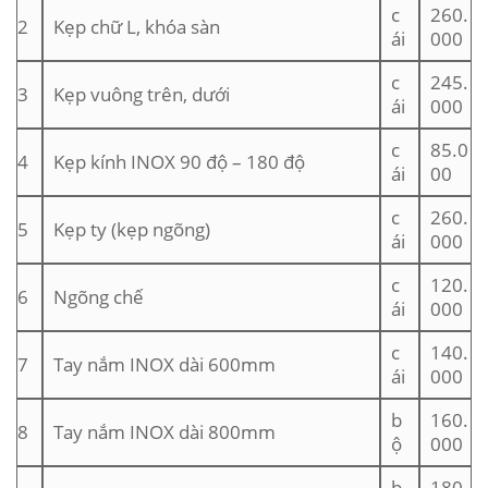
c
260.
2
Kẹp chữ L, khóa sàn
ái
000
c
245.
3
Kẹp vuông trên, dưới
ái
000
c
85.0
4
Kẹp kính INOX 90 độ – 180 độ
ái
00
c
260.
5
Kẹp ty (kẹp ngõng)
ái
000
c
120.
6
Ngõng chế
ái
000
c
140.
7
Tay nắm INOX dài 600mm
ái
000
b
160.
8
Tay nắm INOX dài 800mm
ộ
000
b
180.