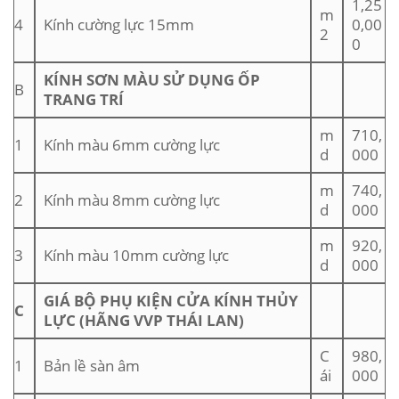
1,25
m
4
Kính cường lực 15mm
0,00
2
0
KÍNH SƠN MÀU SỬ DỤNG ỐP
B
TRANG TRÍ
m
710,
1
Kính màu 6mm cường lực
d
000
m
740,
2
Kính màu 8mm cường lực
d
000
m
920,
3
Kính màu 10mm cường lực
d
000
GIÁ BỘ PHỤ KIỆN CỬA KÍNH THỦY
C
LỰC (HÃNG VVP THÁI LAN)
C
980,
1
Bản lề sàn âm
ái
000