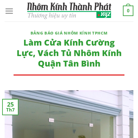
Skip
0
to
content
BẢNG BÁO GIÁ NHÔM KÍNH TPHCM
Làm Cửa Kính Cường
Lực, Vách Tủ Nhôm Kính
Quận Tân Bình
25
Th7