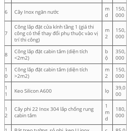
m
150,
6
Cây Inox ngăn nước
d
000
Công lắp đặt cửa kính tầng 1 (giá thi
m
150,
7
công có thể thay đổi phụ thuộc vào vị
2
000
trí thi công)
Công lắp đặt cabin tắm (diện tích
b
350,
8
<2m2)
ộ
000
1
Công lắp đặt cabin tắm (diện tích
m
150,
0
>2m2)
2
000
1
39,0
Keo Silicon A600
lọ
1
00
1
1
Cây phi 22 Inox 304 lắp chống rung
180,
m
2
cabin tắm
000
d
1
Bát treo tường, sỏ phi, kẹp U inox,
c
85,0