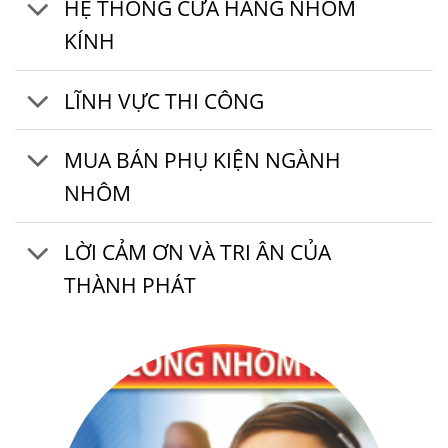
HỆ THỐNG CỬA HÀNG NHÔM
KÍNH
LĨNH VỰC THI CÔNG
MUA BÁN PHỤ KIỆN NGÀNH
NHÔM
LỜI CẢM ƠN VÀ TRI ÂN CỦA
THÀNH PHÁT