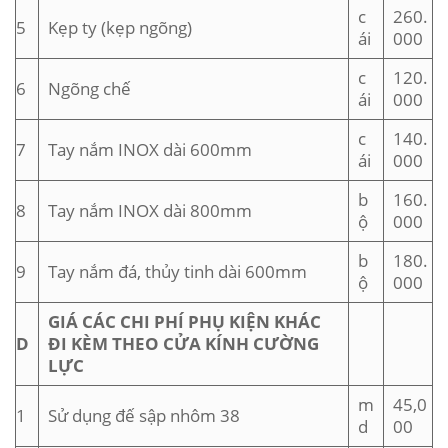
c
260.
5
Kẹp ty (kẹp ngõng)
ái
000
c
120.
6
Ngõng chế
ái
000
c
140.
7
Tay nắm INOX dài 600mm
ái
000
b
160.
8
Tay nắm INOX dài 800mm
ộ
000
b
180.
9
Tay nắm đá, thủy tinh dài 600mm
ộ
000
GIÁ CÁC CHI PHÍ PHỤ KIỆN KHÁC
D
ĐI KÈM THEO CỬA KÍNH CƯỜNG
LỰC
m
45,0
1
Sử dụng đế sập nhôm 38
d
00