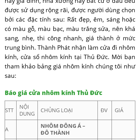
hay gia đình, nhà xưởng hay bất cứ ở đâu đều
được sử dụng rộng rãi, được người dùng chọn
bởi các đặc tính sau: Rất đẹp, êm, sáng hoặc
có màu gỗ, màu bạc, màu trắng sửa, nên khá
sang, nhẹ, thi công nhanh, giá thành ở mức
trung bình. Thành Phát nhận làm cửa đi nhôm
kính, cửa sổ nhôm kính tại Thủ Đức. Mời bạn
tham khảo bảng giá nhôm kính chúng tôi như
sau:
Báo giá cửa nhôm kính Thủ Đức
NỘI
STT
CHỦNG LOẠI
ĐV
GIÁ
DUNG
NHÔM ĐÔNG Á –
A
ĐÔ THÀNH