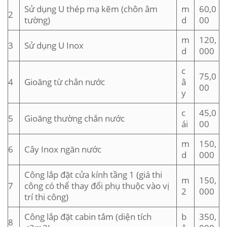
Sử dụng U thép mạ kẽm (chôn âm
m
60,0
2
tường)
d
00
m
120,
3
Sử dụng U Inox
d
000
c
75,0
4
Gioăng từ chắn nước
â
00
y
c
45,0
5
Gioăng thường chắn nước
ái
00
m
150,
6
Cây Inox ngăn nước
d
000
Công lắp đặt cửa kính tầng 1 (giá thi
m
150,
7
công có thể thay đổi phụ thuộc vào vị
2
000
trí thi công)
Công lắp đặt cabin tắm (diện tích
b
350,
8