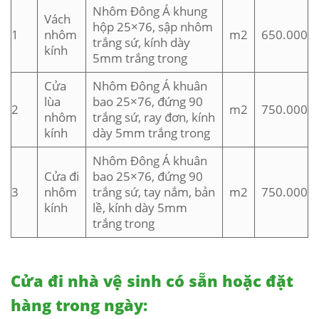
Nhôm Đông Á khung
Vách
hộp 25×76, sập nhôm
1
nhôm
m2
650.000
trắng sứ, kính dày
kính
5mm trắng trong
Cửa
Nhôm Đông Á khuân
lùa
bao 25×76, đứng 90
2
m2
750.000
nhôm
trắng sứ, ray đơn, kính
kính
dày 5mm trắng trong
Nhôm Đông Á khuân
Cửa đi
bao 25×76, đứng 90
3
nhôm
trắng sứ, tay nắm, bản
m2
750.000
kính
lề, kính dày 5mm
trắng trong
Cửa đi nhà vệ sinh có sẵn hoặc đặt
hàng trong ngày: