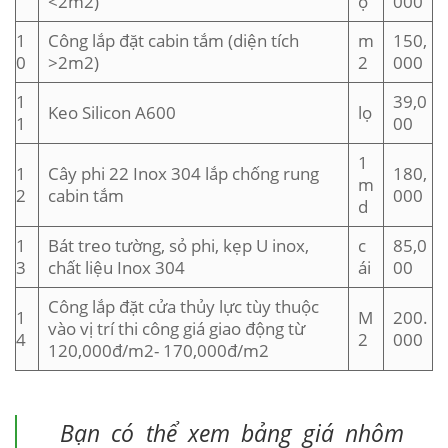
<2m2)
ộ
000
1
Công lắp đặt cabin tắm (diện tích
m
150,
0
>2m2)
2
000
1
39,0
Keo Silicon A600
lọ
1
00
1
1
Cây phi 22 Inox 304 lắp chống rung
180,
m
2
cabin tắm
000
d
1
Bát treo tường, sỏ phi, kẹp U inox,
c
85,0
3
chất liệu Inox 304
ái
00
Công lắp đặt cửa thủy lực tùy thuộc
1
M
200.
vào vị trí thi công giá giao động từ
4
2
000
120,000đ/m2- 170,000đ/m2
Bạn có thể xem bảng giá nhôm