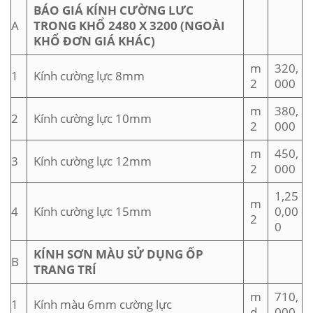
BÁO GIÁ KÍNH CƯỜNG LƯC
A
TRONG KHỔ 2480 X 3200 (NGOÀI
KHỔ ĐƠN GIÁ KHÁC)
m
320,
1
Kính cường lực 8mm
2
000
m
380,
2
Kính cường lực 10mm
2
000
m
450,
3
Kính cường lực 12mm
2
000
1,25
m
4
Kính cường lực 15mm
0,00
2
0
KÍNH SƠN MÀU SỬ DỤNG ỐP
B
TRANG TRÍ
m
710,
1
Kính màu 6mm cường lực
d
000