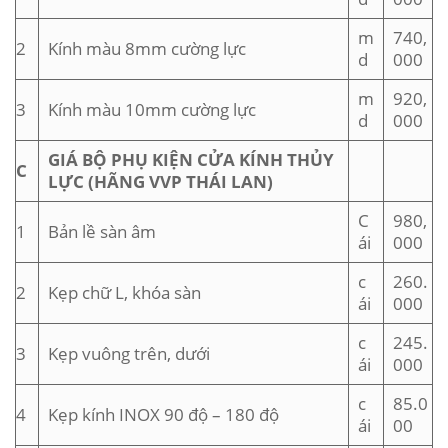
m
740,
2
Kính màu 8mm cường lực
d
000
m
920,
3
Kính màu 10mm cường lực
d
000
GIÁ BỘ PHỤ KIỆN CỬA KÍNH THỦY
C
LỰC (HÃNG VVP THÁI LAN)
C
980,
1
Bản lề sàn âm
ái
000
c
260.
2
Kẹp chữ L, khóa sàn
ái
000
c
245.
3
Kẹp vuông trên, dưới
ái
000
c
85.0
4
Kẹp kính INOX 90 độ – 180 độ
ái
00