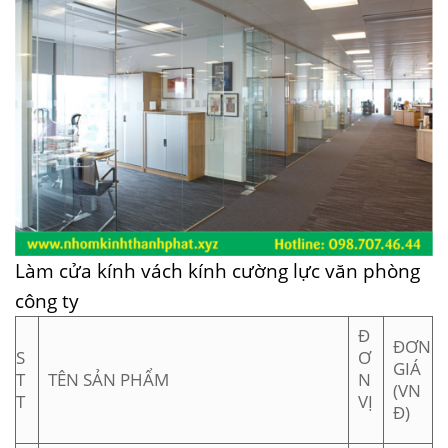
Làm cửa kính vách kính cường lực văn phòng
công ty
Đ
ĐƠN
S
Ơ
GIÁ
T
TÊN SẢN PHẨM
N
(VN
T
VỊ
Đ)