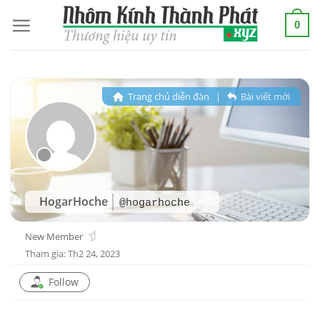
Skip
0
to
content
Trang chủ diễn đàn
|
Bài viết mới
HogarHoche
@hogarhoche
New Member
Tham gia: Th2 24, 2023
Follow