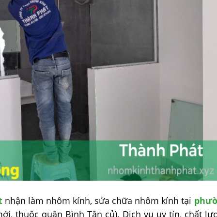
t
nhận làm nhôm kính, sửa chữa nhôm kính tại
phườ
i, thuộc quận Bình Tân củ). Dịch vụ uy tín, chất lư