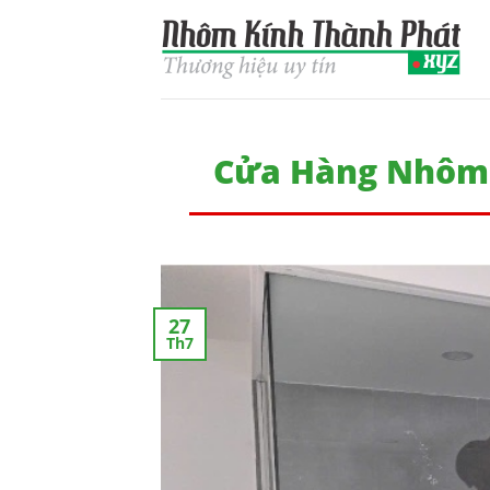
Skip
to
content
Cửa Hàng Nhôm 
27
Th7